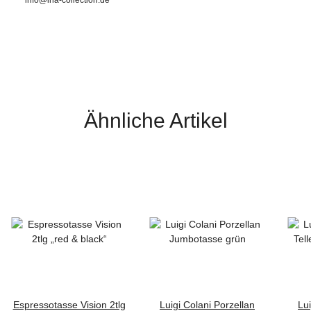
info@ina-collection.de
Ähnliche Artikel
Espressotasse Vision 2tlg
Luigi Colani Porzellan
Lui