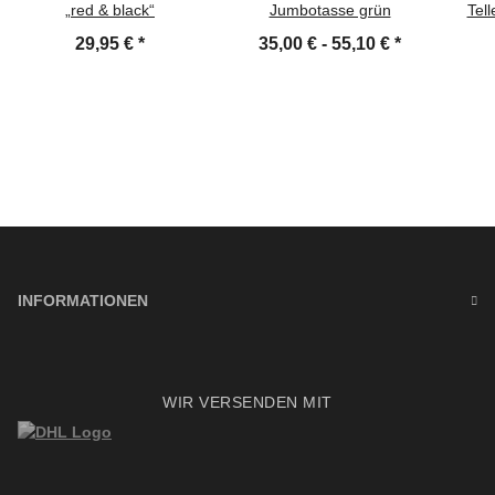
„red & black“
Jumbotasse grün
Tell
29,95 €
*
35,00 € -
55,10 €
*
INFORMATIONEN
WIR VERSENDEN MIT