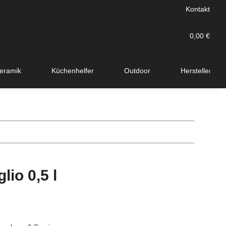
Kontakt
0,00 €
eramik
Küchenhelfer
Outdoor
Hersteller
lio 0,5 l