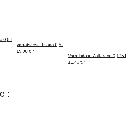
 0,5 l
Vorratsdose Tisana 0,5 l
15,90 €
*
Vorratsdose Zafferano 0,175 l
11,40 €
*
el: