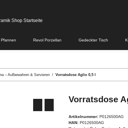
 Pfannen
Revol Porzellan
Gedeckter Tisch
K
na – Aufbewahren & Servieren
Vorratsdose Aglio 0,5 l
Vorratsdose Ag
Artikelnummer:
P0126500AG
HAN:
P0126500AG