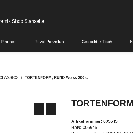
 Pfannen
Revol Porzellan
Gedeckter Tisch
K
 CLASSICS
TORTENFORM, RUND Weiss 200 cl
TORTENFORM, 
Artikelnummer:
005645
HAN:
005645