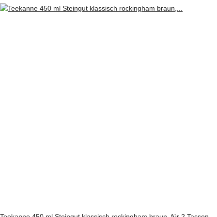
Teekanne 450 ml Steingut klassisch rockingham braun, für 2 Tassen