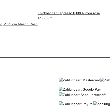
Knickbecher Espresso 0,08l Aurora rose
14,00 €
*
ter, Ø 29 cm Mason Cash
R VERSENDEN MIT
SO KÖNNEN SIE BEZ