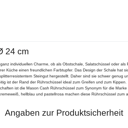
 Ø 24 cm
anz individuellen Charme, ob als Obstschale, Salatschüssel oder als R
hrer Küche einen freundlichen Farbtupfer. Das Design der Schale hat s
tterresistentem Steingut hergestellt. Daher sind sie schwer genug um 
tig ist der Rand der Rührschüssel ideal zum Greifen und zum Kippen. D
nschaften ist die Mason Cash Rührschüssel zum Synonym für die Mark
emeweiß, hellblau und pastellrosa machen diese Rührschüssel zum abs
Angaben zur Produktsicherheit