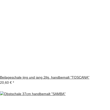
Beilageschale jing und jang 2tlg. handbemalt "TOSCANA"
20,60 €
*