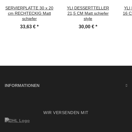
SERVIERPLATTE 30 x 20
YLI DESSERTTELLER
YLI
cm RECHTECKIG Matt
21,5 CM Matt schiefer
16 C
schiefer
style
33,63 €
*
30,00 €
*
INFORMATIONEN
WIR VERSENDEN MIT