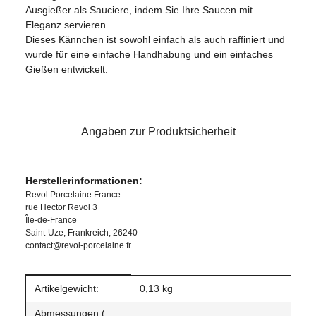
Ausgießer als Sauciere, indem Sie Ihre Saucen mit
Eleganz servieren.
Dieses Kännchen ist sowohl einfach als auch raffiniert und
wurde für eine einfache Handhabung und ein einfaches
Gießen entwickelt.
Angaben zur Produktsicherheit
Herstellerinformationen:
Revol Porcelaine France
rue Hector Revol 3
Île-de-France
Saint-Uze, Frankreich, 26240
contact@revol-porcelaine.fr
Produkteigenschaft
Wert
Artikelgewicht:
0,13
kg
Abmessungen (