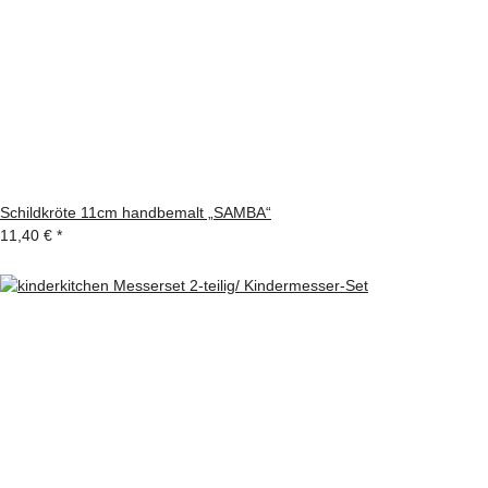
Schildkröte 11cm handbemalt „SAMBA“
11,40 €
*