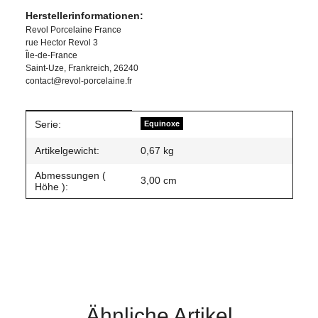
Herstellerinformationen:
Revol Porcelaine France
rue Hector Revol 3
Île-de-France
Saint-Uze, Frankreich, 26240
contact@revol-porcelaine.fr
Produkteigenschaft
Wert
Serie:
Equinoxe
Artikelgewicht:
0,67
kg
Abmessungen (
3,00 cm
Höhe ):
Ähnliche Artikel