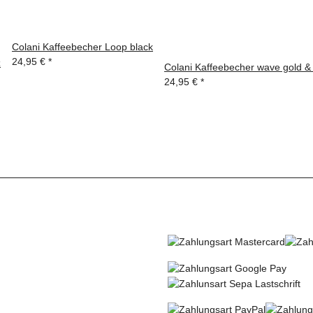
Colani Kaffeebecher Loop black
24,95 €
*
z
Colani Kaffeebecher wave gold & 
24,95 €
*
R VERSENDEN MIT
SO KÖNNEN SIE BEZ