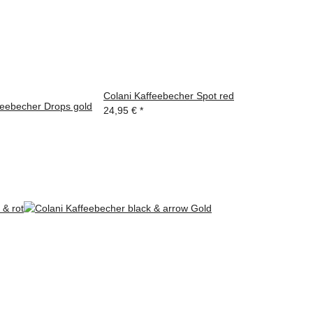
Colani Kaffeebecher Spot red
feebecher Drops gold
24,95 €
*