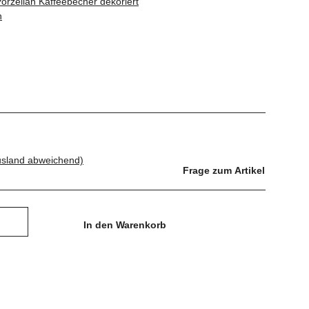
Porzellan Kaffeebecher dekoriert
n
usland abweichend)
Frage zum Artikel
In den Warenkorb