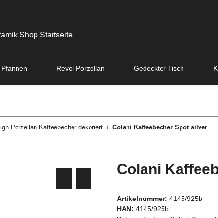
 Pfannen
Revol Porzellan
Gedeckter Tisch
K
sign Porzellan Kaffeebecher dekoriert
Colani Kaffeebecher Spot silver
Colani Kaffeeb
Artikelnummer:
4145/925b
HAN:
4145/925b