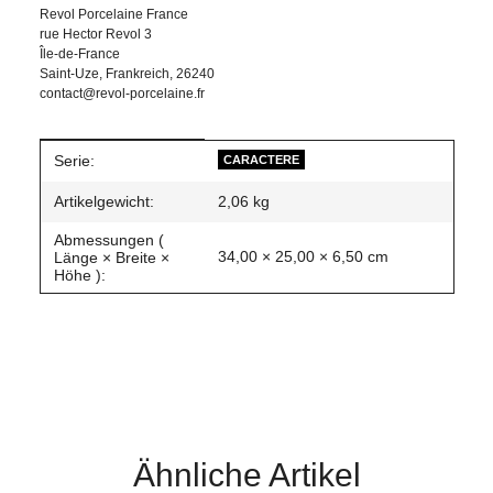
Revol Porcelaine France
rue Hector Revol 3
Île-de-France
Saint-Uze, Frankreich, 26240
contact@revol-porcelaine.fr
Produkteigenschaft
Wert
Serie:
CARACTERE
Artikelgewicht:
2,06
kg
Abmessungen (
34,00 × 25,00 × 6,50 cm
Länge × Breite ×
Höhe ):
Ähnliche Artikel