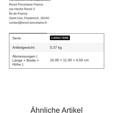
Revol Porcelaine France
rue Hector Revol 3
Île-de-France
Saint-Uze, Frankreich, 26240
contact@revol-porcelaine.fr
Produkteigenschaft
Wert
Serie:
CARACTERE
Artikelgewicht:
0,37
kg
Abmessungen (
16,00 × 11,00 × 4,50 cm
Länge × Breite ×
Höhe ):
Ähnliche Artikel